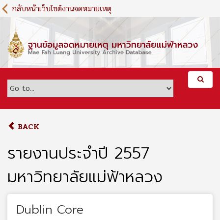
S
กลับหน้าเว็บไซต์งานจดหมายเหตุ
k
i
p
t
o
m
a
i
n
c
o
BACK
n
t
รายงานประจำปี 2557
e
n
มหาวิทยาลัยแม่ฟ้าหลวง
t
Dublin Core