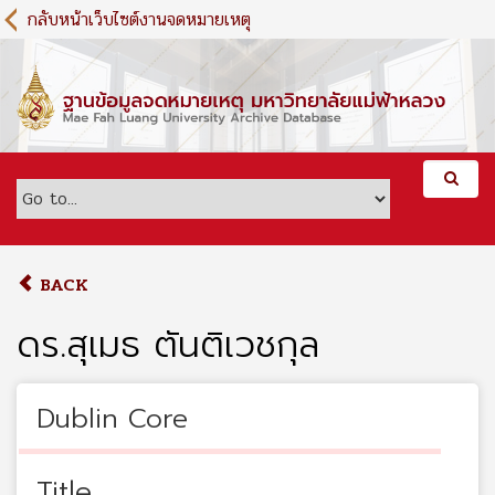
S
กลับหน้าเว็บไซต์งานจดหมายเหตุ
k
i
p
t
o
m
a
i
n
c
o
BACK
n
t
ดร.สุเมธ ตันติเวชกุล
e
n
t
Dublin Core
Title