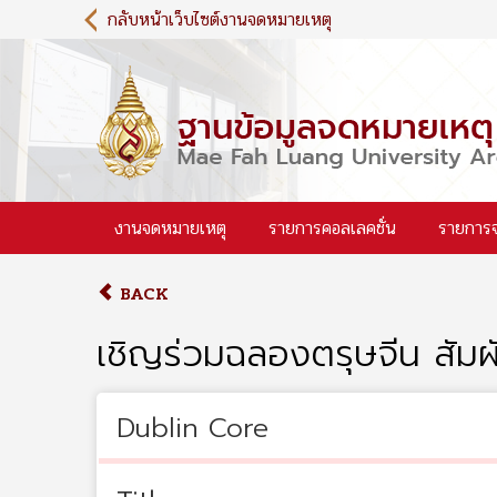
S
กลับหน้าเว็บไซต์งานจดหมายเหตุ
k
i
p
t
o
m
a
i
งานจดหมายเหตุ
รายการคอลเลคชั่น
รายการ
n
c
o
BACK
n
t
เชิญร่วมฉลองตรุษจีน สัม
e
n
t
Dublin Core