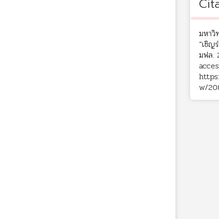
Cit
มหาวิ
“เชิญ
มฟล. 
acces
https
w/20