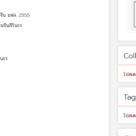
มจีน มฟล. 2555
มจีนสิรินธร
Col
ินธร
โปสเต
Tag
โปสเตอ