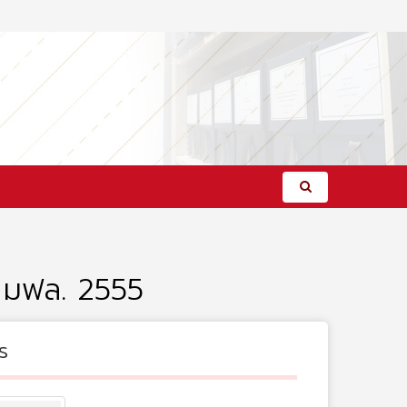
น มฟล. 2555
s