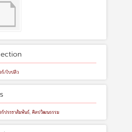
lection
อร์/ใบปลิว
s
ร์ประชาสัมพันธ์
,
ศิลปวัฒนธรรม