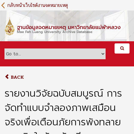
S
กลับหน้าเว็บไซต์งานจดหมายเหตุ
k
i
p
t
o
m
a
i
n
c
o
BACK
n
t
รายงานวิจัยฉบับสมบูรณ์ การ
e
n
จัดทำแบบจำลองภาพเสมือน
t
จริงเพื่อเตือนภัยการพังทลาย