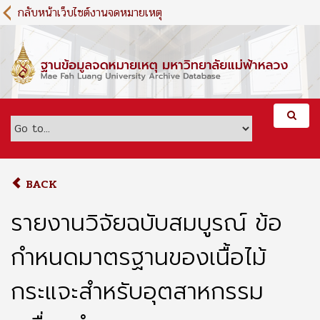
S
กลับหน้าเว็บไซต์งานจดหมายเหตุ
k
i
p
t
o
m
a
i
n
c
o
BACK
n
t
รายงานวิจัยฉบับสมบูรณ์ ข้อ
e
n
กำหนดมาตรฐานของเนื้อไม้
t
กระแจะสำหรับอุตสาหกรรม