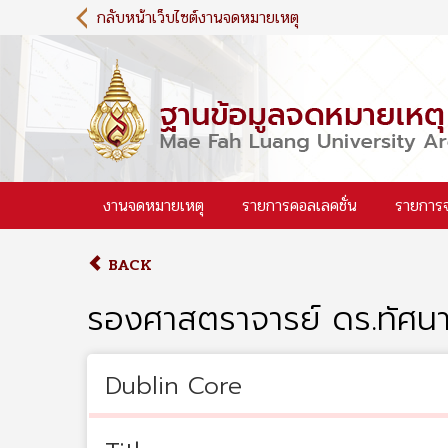
S
กลับหน้าเว็บไซต์งานจดหมายเหตุ
k
i
p
t
o
m
a
i
งานจดหมายเหตุ
รายการคอลเลคชั่น
รายการ
n
c
o
BACK
n
t
รองศาสตราจารย์ ดร.ทัศน
e
n
t
Dublin Core