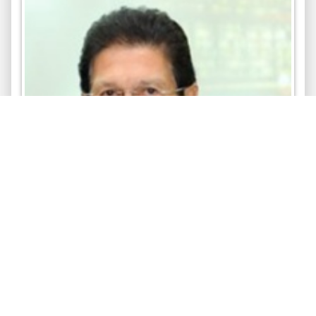
นายสันติ ภิรมย์ภักดี
รางวัลตุงทองคำ
มหาวิทยาลัยแม่ฟ้าหลวง
2552-02-16