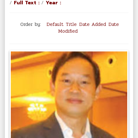
/
Full Text :
/
Year :
Order by:
Default
Title
Date Added
Date
Modified