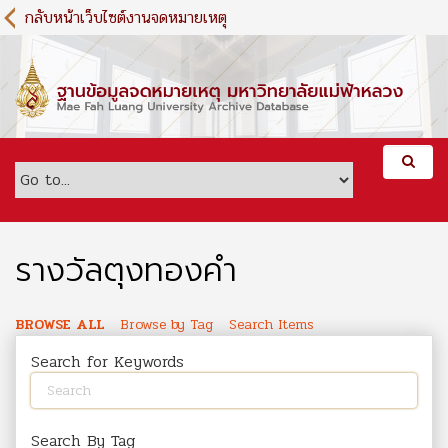
S
กลับหน้าเว็บไซต์งานจดหมายเหตุ
k
i
p
t
o
m
a
i
n
c
o
รางวัลตุงทองคำ
n
t
e
BROWSE ALL
Browse by Tag
Search Items
n
Search for Keywords
t
Search By Tag