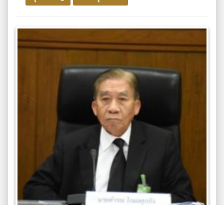
นายคำรณ โกมลศุภกิจ