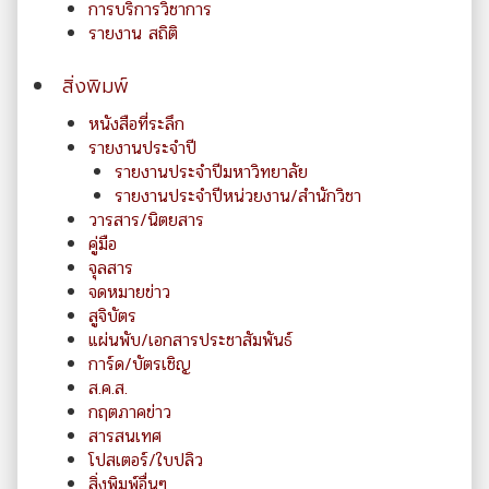
การบริการวิชาการ
รายงาน สถิติ
สิ่งพิมพ์
หนังสือที่ระลึก
รายงานประจำปี
รายงานประจำปีมหาวิทยาลัย
รายงานประจำปีหน่วยงาน/สำนักวิชา
วารสาร/นิตยสาร
คู่มือ
จุลสาร
จดหมายข่าว
สูจิบัตร
แผ่นพับ/เอกสารประชาสัมพันธ์
การ์ด/บัตรเชิญ
ส.ค.ส.
กฤตภาคข่าว
สารสนเทศ
โปสเตอร์/ใบปลิว
สิ่งพิมพ์อื่นๆ