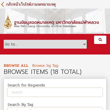
S
กลับหน้าเว็บไซต์งานจดหมายเหตุ
k
i
p
t
o
m
a
i
n
c
o
BROWSE ALL
Browse by Tag
n
BROWSE ITEMS (18 TOTAL)
t
e
n
Search for Keywords
t
Search By Tag