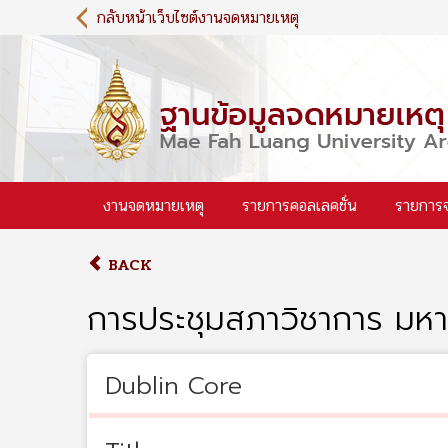
S
กลับหน้าเว็บไซต์งานจดหมายเหตุ
k
i
p
t
o
m
a
i
งานจดหมายเหตุ
รายการคอลเลคชั่น
รายการ
n
c
o
BACK
n
t
การประชุมสภาวิชาการ มหาว
e
n
t
Dublin Core