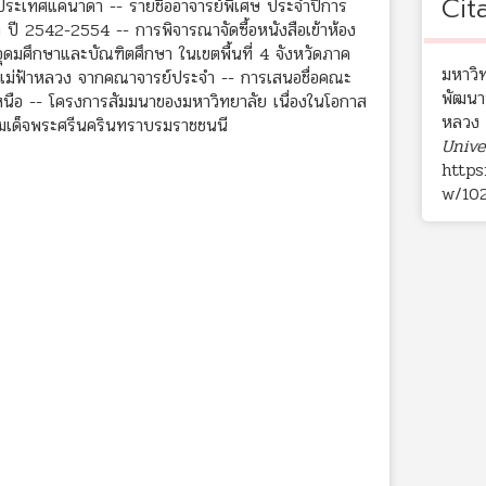
Cit
ประเทศแคนาดา -- รายชื่ออาจารย์พิเศษ ประจำปีการ
ี 2542-2554 -- การพิจารณาจัดซื้อหนังสือเข้าห้อง
ดมศึกษาและบัณฑิตศึกษา ในเขตพื้นที่ 4 จังหวัดภาค
มหาวิ
แม่ฟ้าหลวง จากคณาจารย์ประจำ -- การเสนอชื่อคณะ
พัฒนา
นือ -- โครงการสัมมนาของมหาวิทยาลัย เนื่องในโอกาส
หลวง ค
มเด็จพระศรีนครินทราบรมราชชนนี
Unive
https
w/10