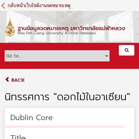
S
กลับหน้าเว็บไซต์งานจดหมายเหตุ
k
i
p
t
o
m
a
i
n
c
o
BACK
n
t
นิทรรศการ "ดอกไม้ในอาเซียน"
e
n
t
Dublin Core
Title