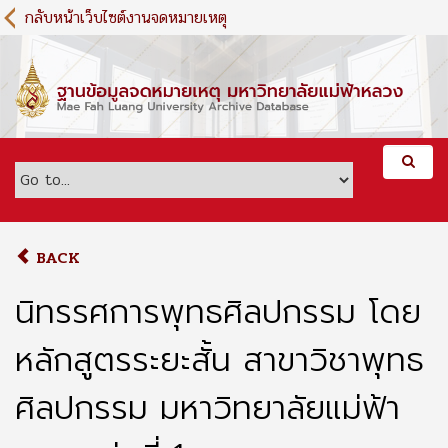
S
กลับหน้าเว็บไซต์งานจดหมายเหตุ
k
i
p
t
o
m
a
i
n
c
o
BACK
n
t
นิทรรศการพุทธศิลปกรรม โดย
e
n
หลักสูตรระยะสั้น สาขาวิชาพุทธ
t
ศิลปกรรม มหาวิทยาลัยแม่ฟ้า