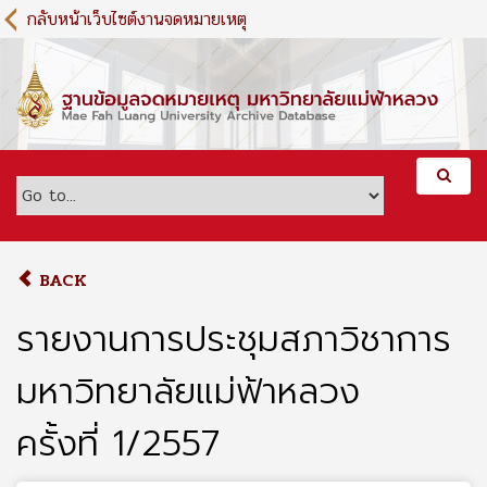
S
กลับหน้าเว็บไซต์งานจดหมายเหตุ
k
i
p
t
o
m
a
i
n
c
o
BACK
n
t
รายงานการประชุมสภาวิชาการ
e
n
มหาวิทยาลัยแม่ฟ้าหลวง
t
ครั้งที่ 1/2557