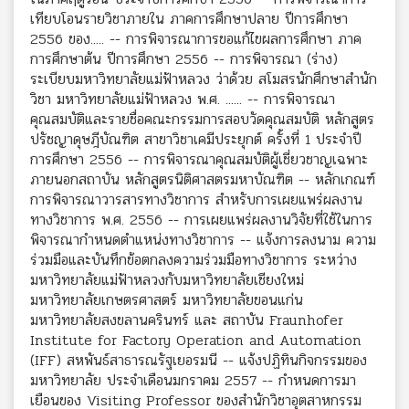
เทียบโอนรายวิชาภายใน ภาคการศึกษาปลาย ปีการศึกษา
2556 ของ..... -- การพิจารณาการขอแก้ไขผลการศึกษา ภาค
การศึกษาต้น ปีการศึกษา 2556 -- การพิจารณา (ร่าง)
ระเบียบมหาวิทยาลัยแม่ฟ้าหลวง ว่าด้วย สโมสรนักศึกษาสำนัก
วิชา มหาวิทยาลัยแม่ฟ้าหลวง พ.ศ. ...... -- การพิจารณา
คุณสมบัติและรายชื่อคณะกรรมการสอบวัดคุณสมบัติ หลักสูตร
ปรัชญาดุษฎีบัณฑิต สาขาวิชาเคมีประยุกต์ ครั้งที่ 1 ประจำปี
การศึกษา 2556 -- การพิจารณาคุณสมบัติผู้เชี่ยวชาญเฉพาะ
ภายนอกสถาบัน หลักสูตรนิติศาสตรมหาบัณฑิต -- หลักเกณฑ์
การพิจารณาวารสารทางวิชาการ สำหรับการเผยแพร่ผลงาน
ทางวิชาการ พ.ศ. 2556 -- การเผยแพร่ผลงานวิจัยที่ใช้ในการ
พิจารณากำหนดตำแหน่งทางวิชาการ -- แจ้งการลงนาม ความ
ร่วมมือและบันทึกข้อตกลงความร่วมมือทางวิชาการ ระหว่าง
มหาวิทยาลัยแม่ฟ้าหลวงกับมหาวิทยาลัยเชียงใหม่
มหาวิทยาลัยเกษตรศาสตร์ มหาวิทยาลัยขอนแก่น
มหาวิทยาลัยสงขลานครินทร์ และ สถาบัน Fraunhofer
Institute for Factory Operation and Automation
(IFF) สหพันธ์สาธารณรัฐเยอรมนี -- แจ้งปฏิทินกิจกรรมของ
มหาวิทยาลัย ประจำเดือนมกราคม 2557 -- กำหนดการมา
เยือนของ Visiting Professor ของสำนักวิชาอุตสาหกรรม