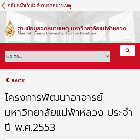
S
กลับหน้าเว็บไซต์งานจดหมายเหตุ
k
i
p
t
o
m
a
i
n
c
o
BACK
n
t
โครงการพัฒนาอาจารย์
e
n
มหาวิทยาลัยแม่ฟ้าหลวง ประจำ
t
ปี พ.ศ.2553