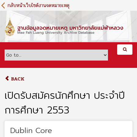
S
กลับหน้าเว็บไซต์งานจดหมายเหตุ
k
i
p
t
o
m
a
i
n
c
o
BACK
n
t
เปิดรับสมัครนักศึกษา ประจำปี
e
n
การศึกษา 2553
t
Dublin Core