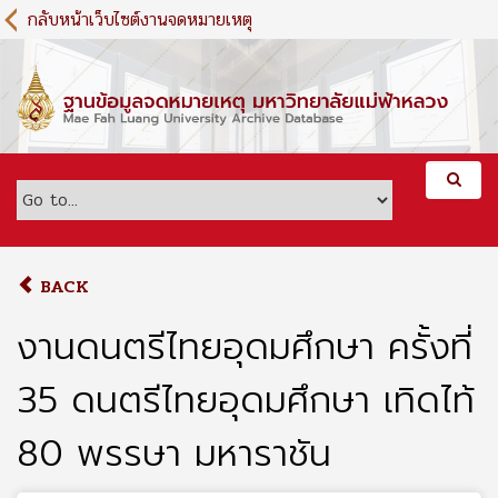
S
กลับหน้าเว็บไซต์งานจดหมายเหตุ
k
i
p
t
o
m
a
i
n
c
o
BACK
n
t
งานดนตรีไทยอุดมศึกษา ครั้งที่
e
n
35 ดนตรีไทยอุดมศึกษา เทิดไท้
t
80 พรรษา มหาราชัน