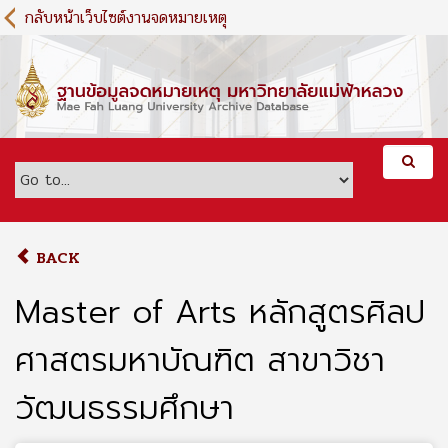
S
กลับหน้าเว็บไซต์งานจดหมายเหตุ
k
i
p
t
o
m
a
i
n
c
o
BACK
n
t
Master of Arts หลักสูตรศิลป
e
n
ศาสตรมหาบัณฑิต สาขาวิชา
t
วัฒนธรรมศึกษา