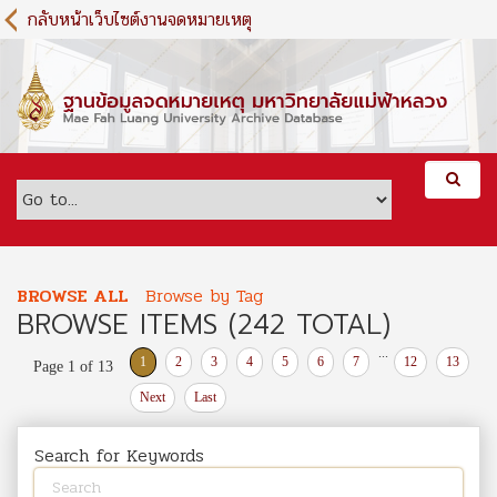
S
กลับหน้าเว็บไซต์งานจดหมายเหตุ
k
i
p
t
o
m
a
i
n
c
o
BROWSE ALL
Browse by Tag
n
BROWSE ITEMS (242 TOTAL)
t
e
...
1
2
3
4
5
6
7
12
13
Page 1 of 13
n
t
Next
Last
Search for Keywords