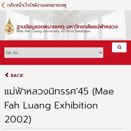
S
กลับหน้าเว็บไซต์งานจดหมายเหตุ
k
i
p
t
o
m
a
i
n
c
o
BACK
n
t
แม่ฟ้าหลวงนิทรรศ'45 (Mae
e
n
Fah Luang Exhibition
t
2002)