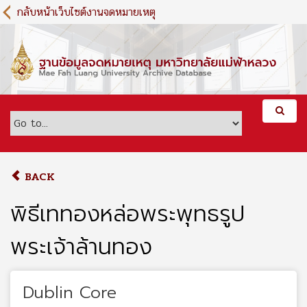
S
กลับหน้าเว็บไซต์งานจดหมายเหตุ
k
i
p
t
o
m
a
i
n
c
o
BACK
n
t
พิธีเททองหล่อพระพุทธรูป
e
n
พระเจ้าล้านทอง
t
Dublin Core