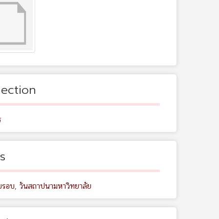
lection
ร
s
บรอบ
,
วันสถาปนามหาวิทยาลัย