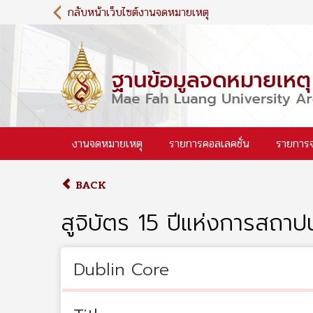
S
กลับหน้าเว็บไซต์งานจดหมายเหตุ
k
i
p
t
o
m
a
i
งานจดหมายเหตุ
รายการคอลเลคชั่น
รายการ
n
c
o
BACK
n
t
สูจิบัตร 15 ปีแห่งการสถา
e
n
t
Dublin Core