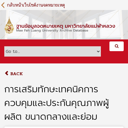
S
กลับหน้าเว็บไซต์งานจดหมายเหตุ
k
i
p
t
o
m
a
i
n
c
o
BACK
n
t
การเสริมทักษะเทคนิคการ
e
n
ควบคุมและประกันคุณภาพผู้
t
ผลิต ขนาดกลางและย่อม