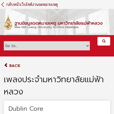
S
กลับหน้าเว็บไซต์งานจดหมายเหตุ
k
i
p
t
o
m
a
i
n
c
o
BACK
n
t
เพลงประจำมหาวิทยาลัยแม่ฟ้า
e
n
หลวง
t
Dublin Core