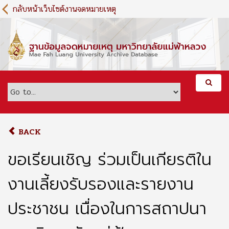
S
กลับหน้าเว็บไซต์งานจดหมายเหตุ
k
i
p
t
o
m
a
i
n
c
o
BACK
n
t
ขอเรียนเชิญ ร่วมเป็นเกียรติใน
e
n
งานเลี้ยงรับรองและรายงาน
t
ประชาชน เนื่องในการสถาปนา