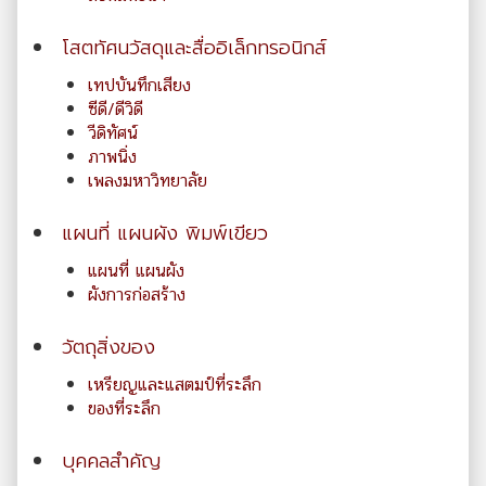
โสตทัศนวัสดุและสื่ออิเล็กทรอนิกส์
เทปบันทึกเสียง
ซีดี/ดีวิดี
วีดิทัศน์
ภาพนิ่ง
เพลงมหาวิทยาลัย
แผนที่ แผนผัง พิมพ์เขียว
แผนที่ แผนผัง
ผังการก่อสร้าง
วัตถุสิ่งของ
เหรียญและแสตมป์ที่ระลึก
ของที่ระลึก
บุคคลสำคัญ