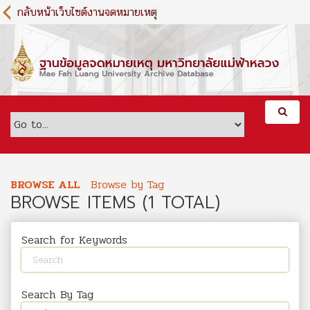
S
กลับหน้าเว็บไซต์งานจดหมายเหตุ
k
i
p
t
o
m
a
i
n
c
o
BROWSE ALL
Browse by Tag
n
BROWSE ITEMS (1 TOTAL)
t
e
n
Search for Keywords
t
Search By Tag