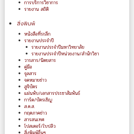
การบริการวิชาการ
รายงาน สถิติ
สิ่งพิมพ์
หนังสือที่ระลึก
รายงานประจำปี
รายงานประจำปีมหาวิทยาลัย
รายงานประจำปีหน่วยงาน/สำนักวิชา
วารสาร/นิตยสาร
คู่มือ
จุลสาร
จดหมายข่าว
สูจิบัตร
แผ่นพับ/เอกสารประชาสัมพันธ์
การ์ด/บัตรเชิญ
ส.ค.ส.
กฤตภาคข่าว
สารสนเทศ
โปสเตอร์/ใบปลิว
สิ่งพิมพ์อื่นๆ