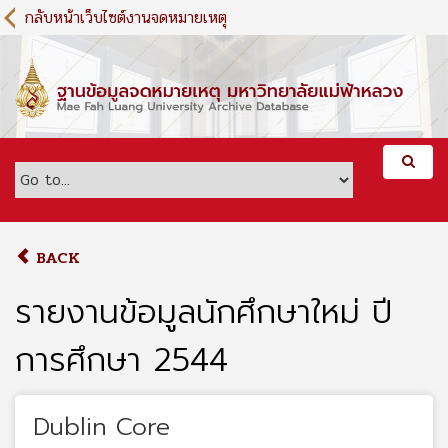
S
กลับหน้าเว็บไซต์งานจดหมายเหตุ
k
i
p
t
o
m
a
i
n
c
o
BACK
n
t
รายงานข้อมูลนักศึกษาใหม่ ปี
e
n
การศึกษา 2544
t
Dublin Core