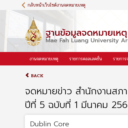
S
กลับหน้าเว็บไซต์งานจดหมายเหตุ
k
i
p
t
o
m
a
i
งานจดหมายเหตุ
รายการคอลเลคชั่น
รายการ
n
c
o
BACK
n
t
จดหมายข่าว สำนักงานสภา
e
n
ปีที่ 5 ฉบับที่ 1 มีนาคม 25
t
Dublin Core