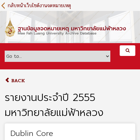
S
กลับหน้าเว็บไซต์งานจดหมายเหตุ
k
i
p
t
o
m
a
i
n
c
o
BACK
n
t
รายงานประจำปี 2555
e
n
มหาวิทยาลัยแม่ฟ้าหลวง
t
Dublin Core