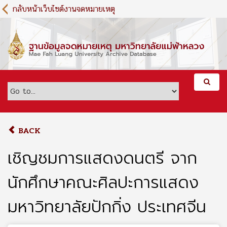
S
กลับหน้าเว็บไซต์งานจดหมายเหตุ
k
i
p
t
o
m
a
i
n
c
o
BACK
n
t
เชิญชมการแสดงดนตรี จาก
e
n
นักศึกษาคณะศิลปะการแสดง
t
มหาวิทยาลัยปักกิ่ง ประเทศจีน