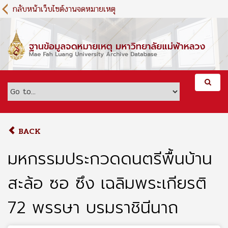
S
กลับหน้าเว็บไซต์งานจดหมายเหตุ
k
i
p
t
o
m
a
i
n
c
o
BACK
n
t
มหกรรมประกวดดนตรีพื้นบ้าน
e
n
สะล้อ ซอ ซึง เฉลิมพระเกียรติ
t
72 พรรษา บรมราชินีนาถ