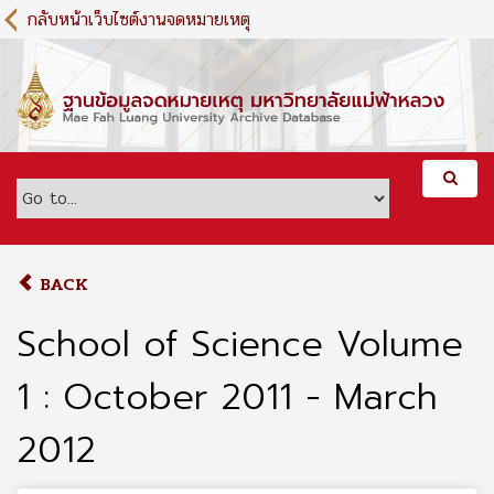
S
กลับหน้าเว็บไซต์งานจดหมายเหตุ
k
i
p
t
o
m
a
i
n
c
o
BACK
n
t
School of Science Volume
e
n
1 : October 2011 - March
t
2012