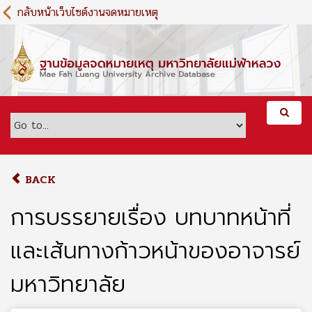
S
กลับหน้าเว็บไซต์งานจดหมายเหตุ
k
i
p
t
o
m
a
i
n
c
o
BACK
n
t
การบรรยายเรื่อง บทบาทหน้าที่
e
n
และเส้นทางก้าวหน้าของอาจารย์
t
มหาวิทยาลัย