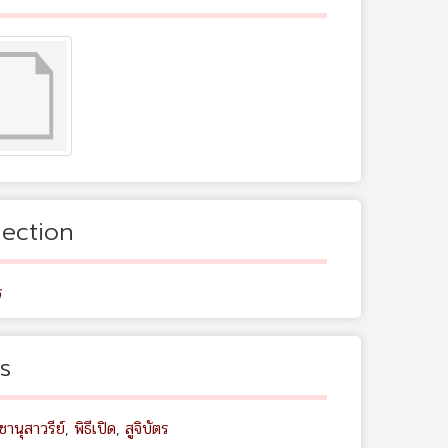
lection
ร
s
านุสาวรีย์
,
พิธีเปิด
,
สูจิบัตร