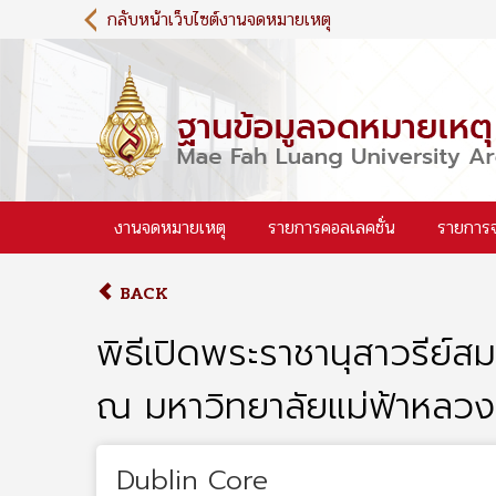
S
กลับหน้าเว็บไซต์งานจดหมายเหตุ
k
i
p
t
o
m
a
i
งานจดหมายเหตุ
รายการคอลเลคชั่น
รายการ
n
c
o
BACK
n
t
พิธีเปิดพระราชานุสาวรีย์
e
n
ณ มหาวิทยาลัยแม่ฟ้าหลวง
t
Dublin Core