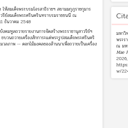
ฯ ให้สมเด็จพระบรมโอรสาธิราชฯ สยามมกุฎราชกุมาร
Cit
าวรีย์สมเด็จพระศรีนครินทราบรมราชชนนี ณ
่ 11 ธันวาคม 2548
ังคมทูลถวายรายงานการจัดสร้างพระราชานุสาวรีย์ฯ
มหาวิท
 ขบวนถวายเครื่องสักการะแด่พระรูปสมเด็จพระศรีนคริ
พระรา
มวลภาพ -- ดอกไม้มงคลของล้านนาเพื่อถวายเป็นเครื่อง
ณ มหา
Mae F
2026,
https
w/22