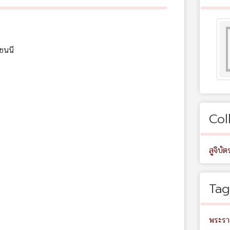
ชนนี
Col
สูจิบัต
Tag
พระราช