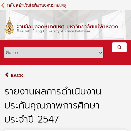
S
กลับหน้าเว็บไซต์งานจดหมายเหตุ
k
i
p
t
o
m
a
i
n
c
o
BACK
n
t
รายงานผลการดำเนินงาน
e
n
ประกันคุณภาพการศึกษา
t
ประจำปี 2547