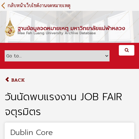
S
กลับหน้าเว็บไซต์งานจดหมายเหตุ
k
i
p
t
o
m
a
i
n
c
o
BACK
n
t
วันนัดพบแรงงาน JOB FAIR
e
n
จตุรมิตร
t
Dublin Core