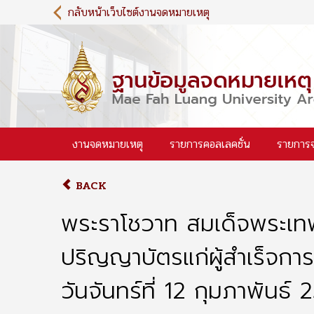
S
กลับหน้าเว็บไซต์งานจดหมายเหตุ
k
i
p
t
o
m
a
i
งานจดหมายเหตุ
รายการคอลเลคชั่น
รายการ
n
c
o
BACK
n
t
พระราโชวาท สมเด็จพระเทพ
e
n
ปริญญาบัตรแก่ผู้สำเร็จก
t
วันจันทร์ที่ 12 กุมภาพันธ์