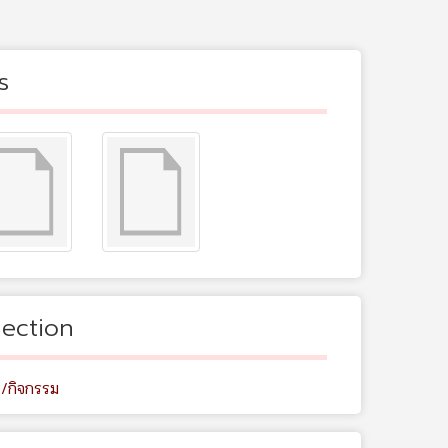
s
lection
ร/กิจกรรม