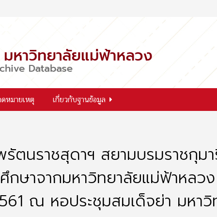
จดหมายเหตุ
เกี่ยวกับฐานข้อมูล
รัตนราชสุดาฯ สยามบรมราชกุมาร
ารศึกษาจากมหาวิทยาลัยแม่ฟ้าหลว
 2561 ณ หอประชุมสมเด็จย่า มหาวิท