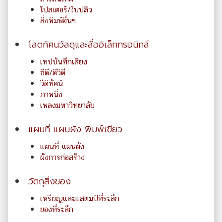
โปสเตอร์/ใบปลิว
สิ่งพิมพ์อื่นๆ
โสตทัศนวัสดุและสื่ออิเล็กทรอนิกส์
เทปบันทึกเสียง
ซีดี/ดีวิดี
วีดิทัศน์
ภาพนิ่ง
เพลงมหาวิทยาลัย
แผนที่ แผนผัง พิมพ์เขียว
แผนที่ แผนผัง
ผังการก่อสร้าง
วัตถุสิ่งของ
เหรียญและแสตมป์ที่ระลึก
ของที่ระลึก