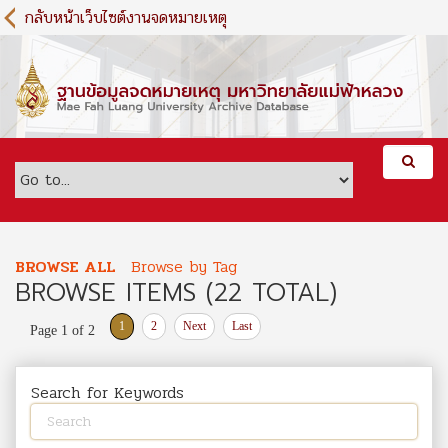
S
กลับหน้าเว็บไซต์งานจดหมายเหตุ
k
i
p
t
o
m
a
i
n
c
o
BROWSE ALL
Browse by Tag
n
BROWSE ITEMS (22 TOTAL)
t
e
1
2
Next
Last
Page 1 of 2
n
t
Search for Keywords