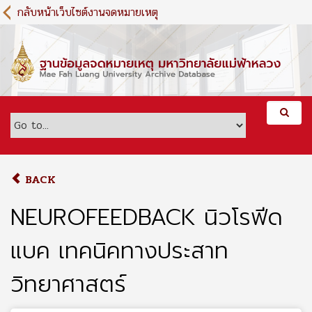
S
กลับหน้าเว็บไซต์งานจดหมายเหตุ
k
i
p
t
o
m
a
i
n
c
o
BACK
n
t
NEUROFEEDBACK นิวโรฟีด
e
n
แบค เทคนิคทางประสาท
t
วิทยาศาสตร์