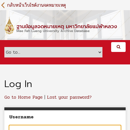
S
กลับหน้าเว็บไซต์งานจดหมายเหตุ
k
i
p
t
o
m
a
i
n
c
o
n
Log In
t
e
Go to Home Page
|
Lost your password?
n
t
Username