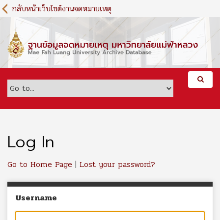
S
กลับหน้าเว็บไซต์งานจดหมายเหตุ
k
i
p
t
o
m
a
i
n
c
o
n
Log In
t
e
Go to Home Page
|
Lost your password?
n
t
Username