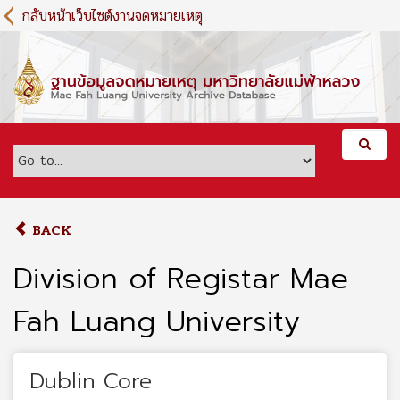
S
กลับหน้าเว็บไซต์งานจดหมายเหตุ
k
i
p
t
o
m
a
i
n
c
o
BACK
n
t
Division of Registar Mae
e
n
Fah Luang University
t
Dublin Core