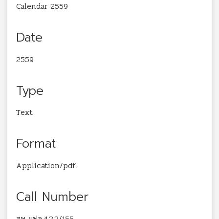
Calendar 2559
Date
2559
Type
Text
Format
Application/pdf.
Call Number
สพ มฟล.4.2.2/155