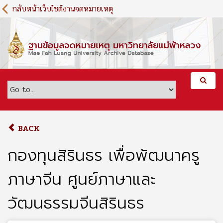
S
กลับหน้าเว็บไซต์งานจดหมายเหตุ
k
i
p
t
o
m
a
i
n
c
o
BACK
n
t
กองทุนสิรินธร เพื่อพัฒนาครู
e
n
ภาษาจีน ศูนย์ภาษาและ
t
วัฒนธรรมจีนสิรินธร