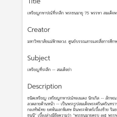
Title
เหรียญกษาปณ์ที่ระลึก พระชนมายุ 75 พรรษา สมเด็จ
Creator
มหาวิทยาลัยแม่ฟ้าหลวง. ศูนย์บรรณสารและสื่อการศึกษ
Subject
เหรียญที่ระลึก -- สมเด็จย่า
Description
ชนิดเหรียญ เหรียญกษาปณ์ทองแดง นิกเกิล -- ลักษณ
ลวดลายด้านหน้า -- เป็นพระรูปสมเด็จพระศรีนครินท
กองทัพไทย ยศพันเอกพิเศษ ผินพระพักตร์เบื้องซ้าย ริ
ชนนี” เบื้องล่างมีข้อความว่า “พระชนมายุครบ ๗๕ พรร