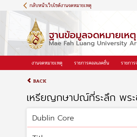
S
กลับหน้าเว็บไซต์งานจดหมายเหตุ
k
i
p
t
o
m
a
i
งานจดหมายเหตุ
รายการคอลเลคชั่น
รายการ
n
c
o
BACK
n
t
เหรียญกษาปณ์ที่ระลึก พร
e
n
t
Dublin Core