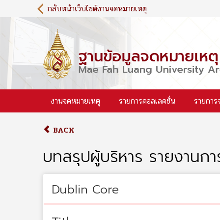
S
กลับหน้าเว็บไซต์งานจดหมายเหตุ
k
i
p
t
o
m
a
i
งานจดหมายเหตุ
รายการคอลเลคชั่น
รายการ
n
c
o
BACK
n
t
บทสรุปผู้บริหาร รายงานการ
e
n
t
Dublin Core