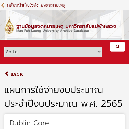
S
กลับหน้าเว็บไซต์งานจดหมายเหตุ
k
i
p
t
o
m
a
i
n
c
o
BACK
n
t
แผนการใช้จ่ายงบประมาณ
e
n
ประจำปีงบประมาณ พ.ศ. 2565
t
Dublin Core