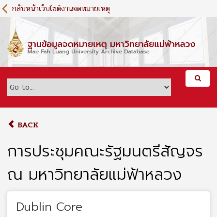
S
กลับหน้าเว็บไซต์งานจดหมายเหตุ
k
i
p
t
o
m
a
i
n
c
o
BACK
n
t
การประชุมคณะรัฐมนตรีสัญจร
e
n
ณ มหาวิทยาลัยแม่ฟ้าหลวง
t
Dublin Core