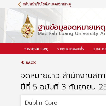
S
กลับหน้าเว็บไซต์งานจดหมายเหตุ
k
i
p
t
o
m
a
i
งานจดหมายเหตุ
รายการคอลเลคชั่น
รายการ
n
c
o
BACK
n
t
จดหมายข่าว สำนักงานสภา
e
n
ปีที่ 5 ฉบับที่ 3 กันยายน 
t
Dublin Core