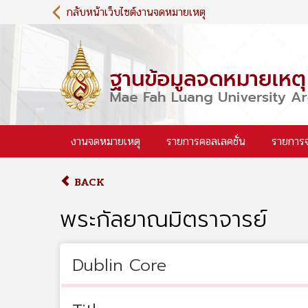
S
กลับหน้าเว็บไซต์งานจดหมายเหตุ
k
i
p
t
o
m
a
i
งานจดหมายเหตุ
รายการคอลเลคชั่น
รายการ
n
c
o
BACK
n
t
พระกัลยาณมิตราจารย์
e
n
t
Dublin Core