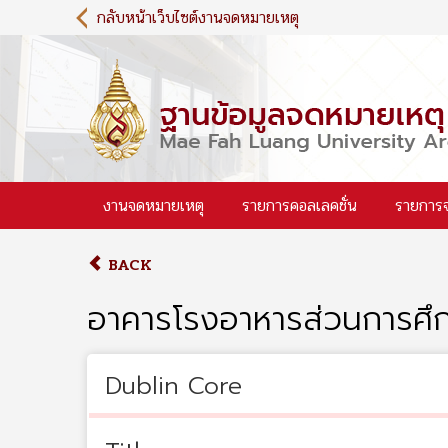
S
กลับหน้าเว็บไซต์งานจดหมายเหตุ
k
i
p
t
o
m
a
i
งานจดหมายเหตุ
รายการคอลเลคชั่น
รายการ
n
c
o
BACK
n
t
อาคารโรงอาหารส่วนการศึก
e
n
t
Dublin Core