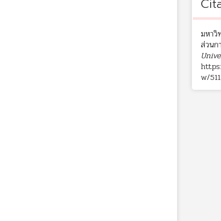
Cit
มหาวิ
ส่วนก
Unive
https
w/511