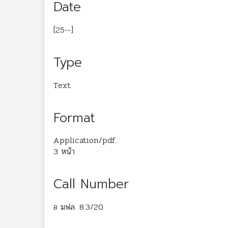
Date
[25--]
Type
Text
Format
Application/pdf.
3 หน้า
Call Number
อ มฟล. 8.3/20