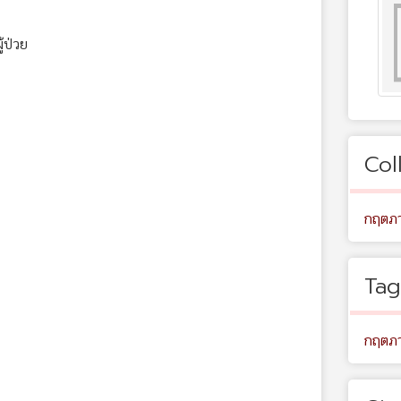
้ป่วย
Col
กฤตภา
Tag
กฤตภ