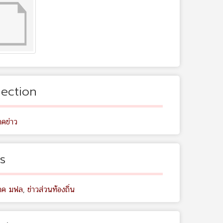
lection
คข่าว
s
าค มฟล
,
ข่าวส่วนท้องถิ่น