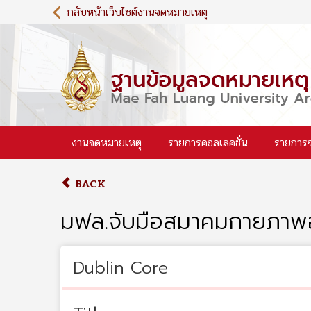
S
กลับหน้าเว็บไซต์งานจดหมายเหตุ
k
i
p
t
o
m
a
i
งานจดหมายเหตุ
รายการคอลเลคชั่น
รายการ
n
c
o
BACK
n
t
มฟล.จับมือสมาคมกายภาพอบ
e
n
t
Dublin Core