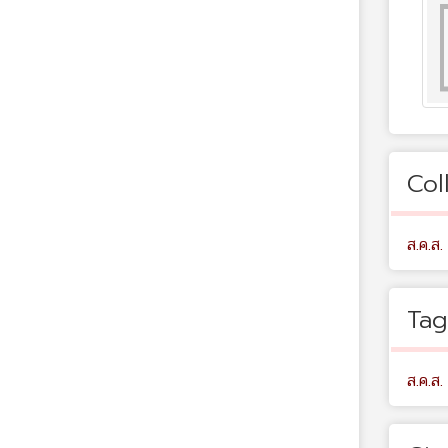
Col
ส.ค.ส.
Tag
ส.ค.ส.