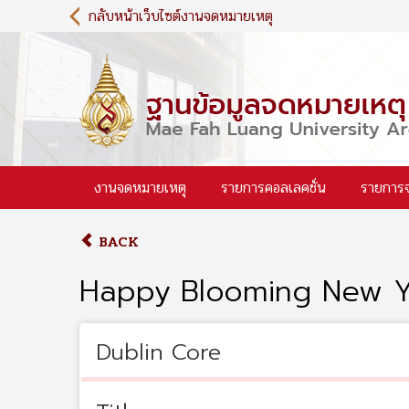
S
กลับหน้าเว็บไซต์งานจดหมายเหตุ
k
i
p
t
o
m
a
i
งานจดหมายเหตุ
รายการคอลเลคชั่น
รายการ
n
c
o
BACK
n
t
Happy Blooming New Y
e
n
t
Dublin Core