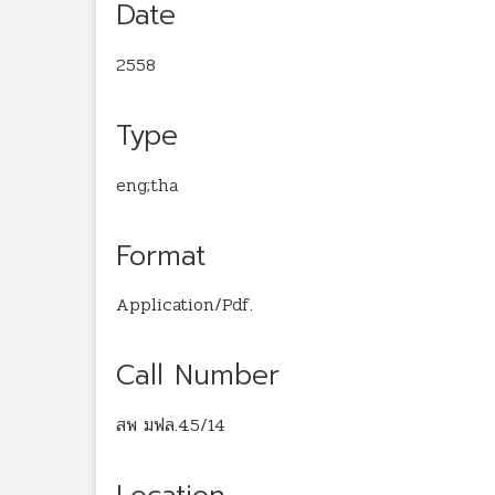
Date
2558
Type
eng;tha
Format
Application/Pdf.
Call Number
สพ มฟล.4.5/14